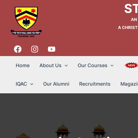
Skip
S
to
content
AN
A CHRIST
Home
About Us
Our Courses
IQAC
Our Alumni
Recruitments
Magazi