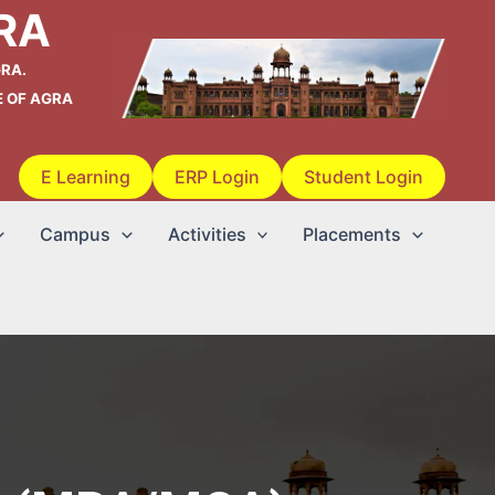
RA
RA.
E OF AGRA
E Learning
ERP Login
Student Login
Campus
Activities
Placements